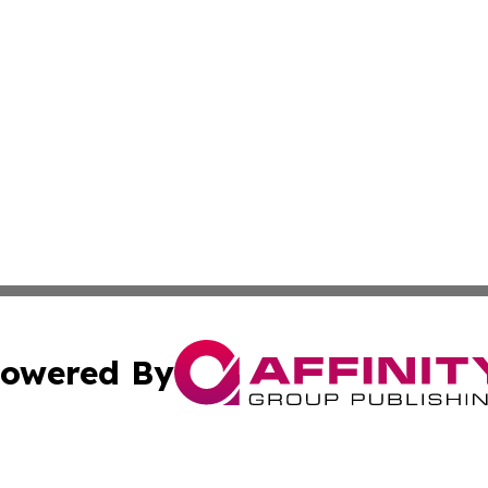
owered By
ubmit Press Release
Terms & Conditions
Copyright/DMCA