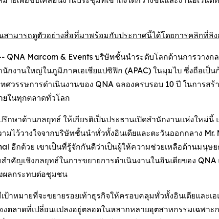
าหมายเพื่อขับเคลื่อนงานประชุมที่เข้าถึงได้กว้างขึ้นและงานอี
ณสามารถดูตัวอย่างสื่อที่มาพร้อมกับประกาศนี้ได้โดยการคลิกที่ลิงก์
- QNA Marcom & Events บริษัทชั้นนำระดับโลกด้านการวางกลยุ
นักงานใหญ่ในภูมิภาคเอเชียแปซิฟิก (APAC) ในมุมไบ ซึ่งถือเป็
บรอบทศวรรษการดำเนินงานของ QNA ฉลองครบรอบ 10 ปี ในการสร้าง
มายในทุกตลาดทั่วโลก
ละที่ปรึกษาด้านกลยุทธ์ ให้เกียรติเป็นประธานเปิดสำนักงานแห่งใหม่น
วามไว้วางใจจากบริษัทชั้นนำทั่วทั้งอินเดียและตะวันออกกลาง Mr. 
 อีกด้วย เขาเป็นที่รู้จักกันดีว่าเป็นผู้ให้ความช่วยเหลือด้านมนุ
ความสำคัญเชิงกลยุทธ์ในการขยายการดำเนินงานในอินเดียของ QNA 
ร้างผลกระทบต่อชุมชน
ีเป้าหมายที่จะขยายรอยเท้าธุรกิจให้ครอบคลุมทั่วทั้งอินเดียและเอ
งตลาดที่เปลี่ยนแปลงอยู่ตลอดในหลากหลายอุตสาหกรรมเฉพาะกลุ่ม