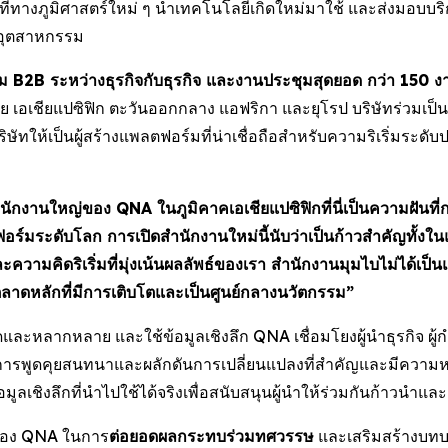
นที่ทางภูมิศาสตร์ใหม่ ๆ นำเทคโนโลยีเกิดใหม่มาใช้ และส่งมอบบ
ศอุตสาหกรรม
ม B2B ระหว่างธุรกิจกับธุรกิจ และงานประชุมสุดยอด กว่า 150 ง
ีย เอเชียแปซิฟิก ตะวันออกกลาง แอฟริกา และยุโรป บริษัทร่วมเป็
ทให้เป็นผู้สร้างแพลตฟอร์มที่น่าเชื่อถือสำหรับความริเริ่มระดั
กงานใหญ่ของ QNA ในภูมิคาคเอเชียแปซิฟิกที่นี่เป็นความฝันที่
มระดับโลก การเปิดสำนักงานใหม่นี้นับว่าเป็นก้าวสำคัญทั้งในแง
ความคิดริเริ่มที่มุ่งเน้นผลลัพธ์ของเรา สำนักงานมุมไบไม่ได้เป็
็นตลาดหลักที่มีการเติบโตและเป็นศูนย์กลางนวัตกรรม”
งดูดและหลากหลาย และใช้ข้อมูลเชิงลึก QNA เชื่อมโยงผู้นำธุรกิจ 
รพูดคุยสนทนาและผลักดันการเปลี่ยนแปลงที่สำคัญและมีความหมาย บ
ข้อมูลเชิงลึกที่นำไปใช้ได้จริงเพื่อสนับสนุนผู้นำให้ร่วมกันก้าวนำแล
จของ QNA ในการ
ต่อยอดผลกระทบร่วมทศวรรษ
และเสริมสร้างบทบา