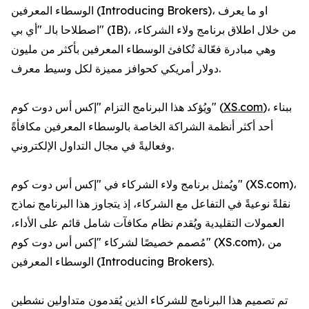
الوسطاء المعرفين (Introducing Brokers)، او ما يعرف
اصطلاحا بالـ "أي بي" (IB)، من خلال اطلاق برنامج ولاء الشركاء،
وهي مبادرة فعّالة تُكافئ الوسطاء المعرفين بأكثر من مليون
دولار أمريكي كحوافز مميزة لكل وسيط معرف.
)، ببناء
XS.com
ويُؤكد هذا البرنامج التزام "إكس أس دوت كوم" (
أحد أكثر أنظمة الشراكة الخاصة بالوسطاء المعرفين مكافأةً
وفعاليةً في مجال التداول الإلكتروني.
ويُمثل برنامج ولاء الشركاء في "إكس أس دوت كوم" (XS.com)،
نقلةً نوعيةً في التفاعل مع الشركاء، إذ يتجاوز هذا البرنامج نماذج
العمولات التقليدية ويُقدم نظام مكافآت شامل قائم على الأداء،
مُصمم خصيصًا لشركاء "إكس أس دوت كوم" (XS.com)، من
الوسطاء المعرفين (Introducing Brokers).
تم تصميم هذا البرنامج للشركاء الذين يُقدمون متداولين نشطين