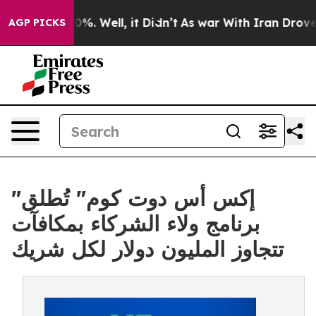
nd 40%. Well, it Didn’t
As war With Iran Drove oil P
AGP PICKS
"إكس أس دوت كوم" تُطلق
برنامج ولاء الشركاء بمكافآت
تتجاوز المليون دولار لكل شريك