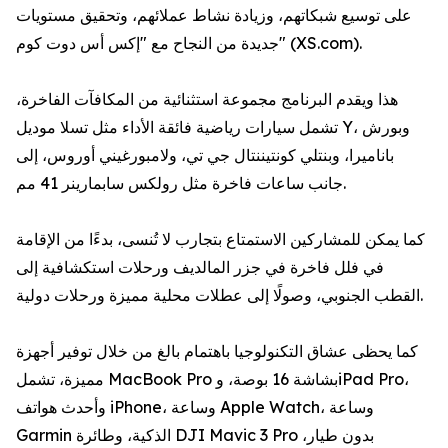
على توسيع شبكاتهم، وزيادة نشاط عملائهم، وتحقيق مستويات
جديدة من النجاح مع "إكس أس دوت كوم" (XS.com).
هذا ويقدم البرنامج مجموعة استثنائية من المكافآت الفاخرة،
تشمل سيارات رياضية فائقة الأداء مثل تسلا موديل Y، وبورش
باناميرا، وبنتلي كونتيننتال جي تي، ولامبورغيني أوروس، إلى
جانب ساعات فاخرة مثل رولكس سابمارينر 41 مم.
كما يمكن للمشاركين الاستمتاع بتجارب لا تُنسى، بدءًا من الإقامة
في فلل فاخرة في جزر المالديف ورحلات استكشافية إلى
القطب الجنوبي، وصولًا إلى عطلات محلية مميزة ورحلات دولية.
كما يحظى عشاق التكنولوجيا باهتمام بالغ من خلال توفير أجهزة
مميزة، تشمل MacBook Pro بشاشة 16 بوصة، وiPad Pro،
وأحدث هواتف iPhone، وساعة Apple Watch، وساعة
Garmin الذكية، وطائرة DJI Mavic 3 Pro بدون طيار،