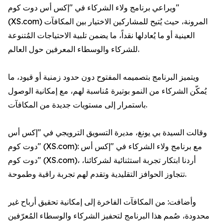
ويراعي برنامج ولاء الشركاء في "إكس أس دوت كوم"
(XS.com) المرونة، حيث يُتيح للمشاركين الاختيار بين المكافآت
العينية أو ما يُعادلها نقداً، ما يضمن تلبية الاحتياجات المُتنوعة
للشركاء والوسطاء المعرفين حول العالم.
ويتميز البرنامج بتصميمه المفتوح دون حدود زمنية أو قيود، ما
يُمكّن الشركاء من النمو بوتيرة مُناسبة لهم، مع إمكانية الوصول
باستمرار إلى مستويات جديدة من المكافآت.
وقالت السيدة بي يونغ، مديرة التسويق الترويجي في "إكس أس
دوت كوم" (XS.com): مع برنامج ولاء الشركاء في "إكس أس
دوت كوم" (XS.com)، أردنا ابتكار تجربة استثنائية لشركائنا،
تتجاوز الحوافز التقليدية وتقدم لهم تجربة راقية وطموحة.
وأضافت: من المكافآت الفاخرة إلى إمكانية تحقيق أرباح غير
محدودة، صُمم هذا البرنامج لتحفيز الشركاء والوسطاء المُعرّفين